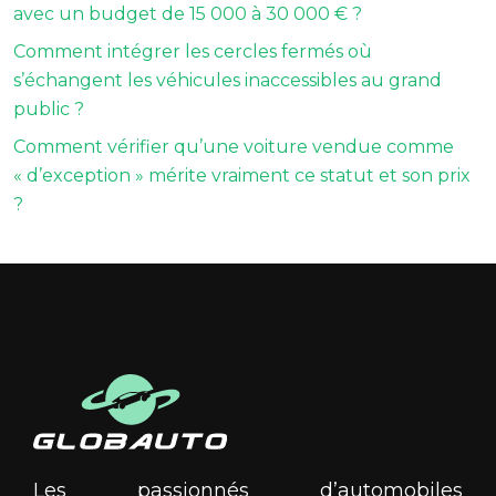
avec un budget de 15 000 à 30 000 € ?
Comment intégrer les cercles fermés où
s’échangent les véhicules inaccessibles au grand
public ?
Comment vérifier qu’une voiture vendue comme
« d’exception » mérite vraiment ce statut et son prix
?
Les passionnés d’automobiles